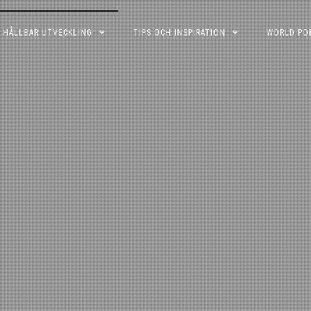
M HÅLLBAR UTVECKLING
TIPS OCH INSPIRATION
WORLD PO