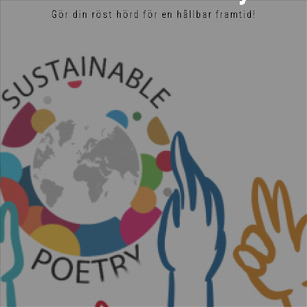
Gör din röst hörd för en hållbar framtid!