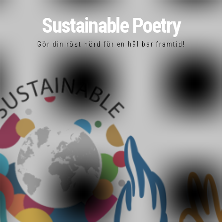
Sustainable Poetry
Gör din röst hörd för en hållbar framtid!